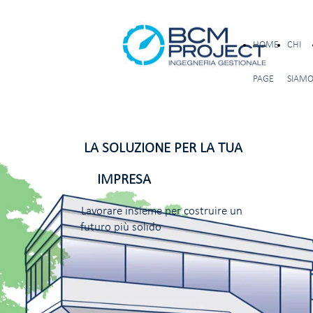
HOME
CHI
PAGE
SIAM
LA SOLUZIONE PER LA TUA
IMPRESA
Lavorare insieme per costruire un
futuro più solido