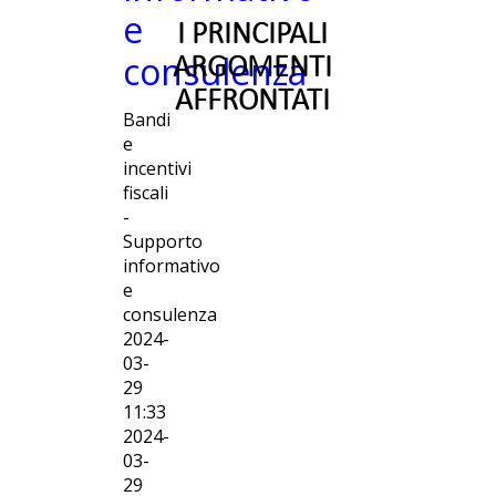
e
I PRINCIPALI
consulenza
ARGOMENTI
AFFRONTATI
Bandi
e
incentivi
fiscali
-
Supporto
informativo
e
consulenza
2024-
03-
29
11:33
2024-
03-
29