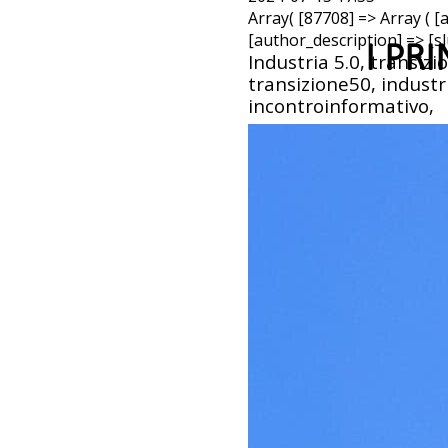
Array( [87708] => Array (
[author_description] => [s
I PR
Industria 5.0, transizi
transizione50, indust
incontroinformativo,