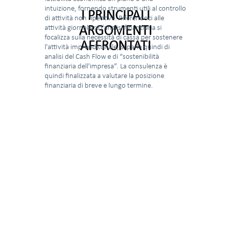
intuizione, fornendo strumenti utili al controllo
I PRINCIPALI
di attività non ripetitive. Riferendoci alle
attività giornaliere l'analisi finanziaria si
ARGOMENTI
focalizza sulla necessità di cassa per sostenere
AFFRONTATI
l'attività imprenditoriale, si parla quindi di
analisi del Cash Flow e di “sostenibilità
finanziaria dell'impresa”. La consulenza è
quindi finalizzata a valutare la posizione
finanziaria di breve e lungo termine.