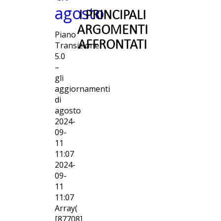
agosto
I PRINCIPALI
ARGOMENTI
Piano
AFFRONTATI
Transizione
5.0
–
gli
aggiornamenti
di
agosto
2024-
09-
11
11:07
2024-
09-
11
11:07
Array(
[87708]