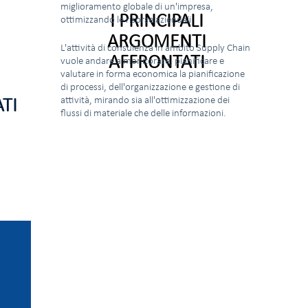
miglioramento globale di un'impresa,
I PRINCIPALI
ottimizzando le risorse aziendali.
ARGOMENTI
L'attività di consulenza in ambito Supply Chain
AFFRONTATI
vuole andare a monitorare, pianificare e
valutare in forma economica la pianificazione
di processi, dell'organizzazione e gestione di
attività, mirando sia all'ottimizzazione dei
TI
flussi di materiale che delle informazioni.